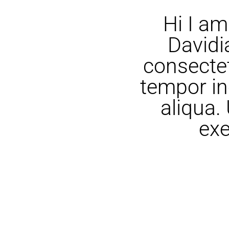
Hi I am
Davidi
consectet
tempor in
aliqua.
exe