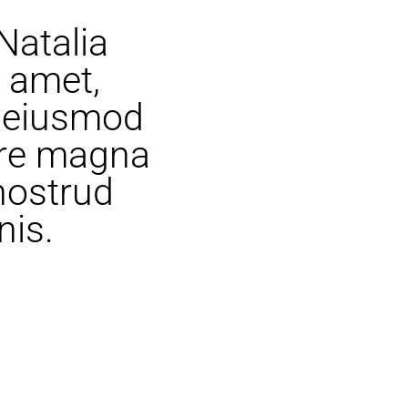
Natalia 
 amet, 
 eiusmod 
ore magna 
nostrud 
nis.