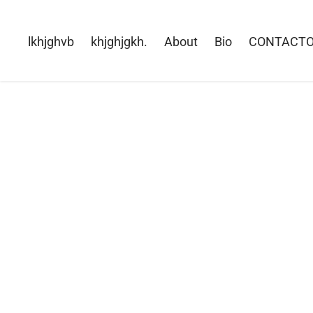
lkhjghvb
khjghjgkh.
About
Bio
CONTACT